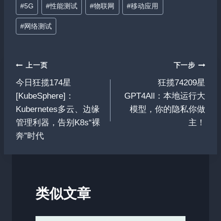
文
#
5G
#
性能测试
#
物联网
#
移动应用
章
#
网络测试
标
签：
文
上一页
下一步
今日狂揽174星
狂揽74209星
章
[KubeSphere]：
GPT4All：本地运行大
导
Kubernetes多云、边缘
模型，你的隐私你做
管理利器，告别K8s“裸
主！
航
奔”时代
类似文章