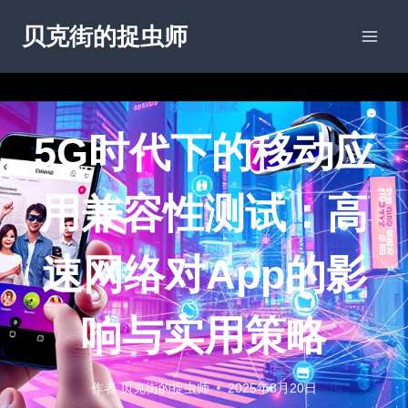
跳
贝克街的捉虫师
到
内
容
移动应用测试
5G时代下的移动应
用兼容性测试：高
速网络对App的影
响与实用策略
作者
贝克街的捉虫师
2025年8月20日