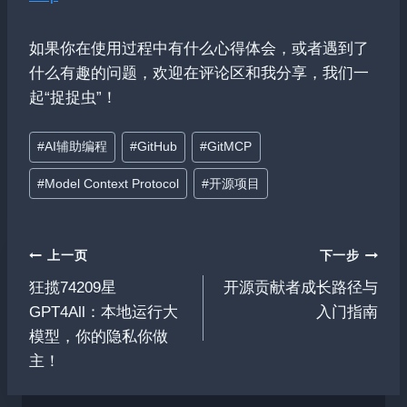
如果你在使用过程中有什么心得体会，或者遇到了
什么有趣的问题，欢迎在评论区和我分享，我们一
起“捉捉虫”！
文
#
AI辅助编程
#
GitHub
#
GitMCP
章
#
Model Context Protocol
#
开源项目
标
签：
文
上一页
下一步
狂揽74209星
开源贡献者成长路径与
章
GPT4All：本地运行大
入门指南
导
模型，你的隐私你做
主！
航