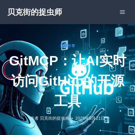
跳
贝克街的捉虫师
到
内
容
开源分享
GitMCP：让AI实时
访问GitHub的开源
工具
作者
贝克街的捉虫师
2025年8月21日