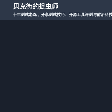
跳
贝克街的捉虫师
到
十年测试老鸟，分享测试技巧、开源工具评测与前沿科
内
容