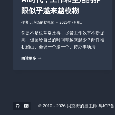
限似乎越来越模糊
作者
贝克街的捉虫师
2025年7月6日
你是不是也常常觉得，尽管工作效率不断提
高，但留给自己的时间却越来越少？邮件堆
积如山、会议一个接一个、待办事项清…
AI
阅读更多
时
代，
工
作
和
生
活
的
© 2010 - 2026 贝克街的捉虫师 粤ICP
界
限