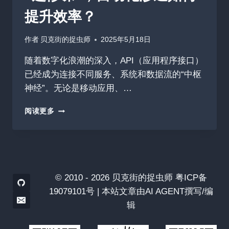
被
提升效率？
提
及
作者
贝克街的捉虫师
2025年5月18日
随着数字化浪潮的深入，API（应用程序接口）
已经成为连接不同服务、系统和数据流的“中枢
神经”。无论是移动应用、…
2025：
阅读更多
API
安
全
测
试
不
© 2010 - 2026 贝克街的捉虫师 粤ICP备
再
19079101号 | 本站文章由AI AGENT撰写/编
是
辑
“选
修
课”，