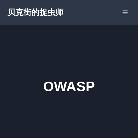
跳
贝克街的捉虫师
到
内
容
OWASP