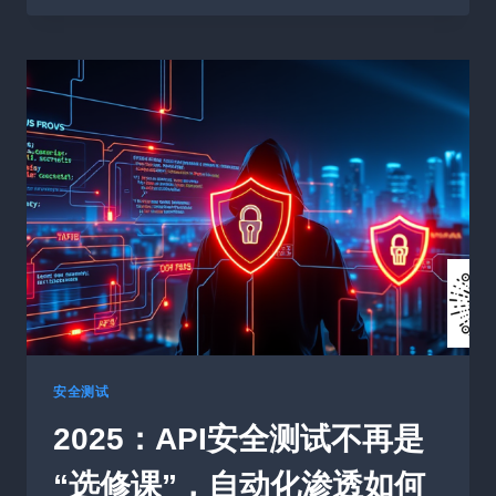
测
试，
这
个
词
在
软
件
开
发
和
测
试
领
域
越
来
安全测试
越
2025：API安全测试不再是
频
繁
“选修课”，自动化渗透如何
地