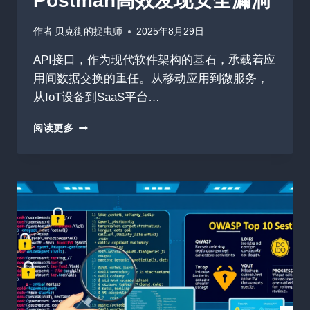
Postman高效发现安全漏洞
作者
贝克街的捉虫师
2025年8月29日
API接口，作为现代软件架构的基石，承载着应
用间数据交换的重任。从移动应用到微服务，
从IoT设备到SaaS平台…
API
阅读更多
接
口
安
全
测
试：
用
POSTMAN
高
效
发
现