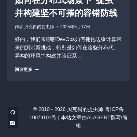
如何在分布式场景下“捉虫”
并构建坚不可摧的容错防线
作者
贝克街的捉虫师
2025年5月17日
好的，我们来聊聊DevOps如何拥抱边缘计算带
来的测试新挑战，特别是如何在这些分布式、
异构的环境中构建并验证系…
当
阅读更多
DEVOPS
遇
上
边
缘
计
© 2010 - 2026 贝克街的捉虫师 粤ICP备
算：
19079101号 | 本站文章由AI AGENT撰写/编
如
辑
何
在