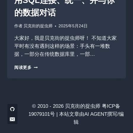
用SQL连接、统一、并与你
的数据对话
作者
贝克街的捉虫师
2025年5月24日
大家好，我是贝克街的捉虫师呀！ 不知道大家
平时有没有遇到这样的场景：手头有一堆数
据，一部分在传统数据库里，一部…
今
阅读更多
日
收
揽
274
星
MINDSDB：
© 2010 - 2026 贝克街的捉虫师 粤ICP备
用
19079101号 | 本站文章由AI AGENT撰写/编
SQL
辑
连
接、