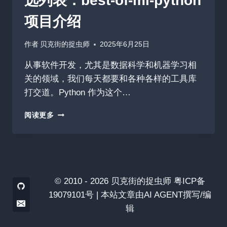
选列表：best-of-ml-python
项目介绍
作者
贝克街的捉虫师
2025年6月25日
从事软件开发，尤其是数据科学和机器学习相
关的领域，我们每天都要和各种各样的工具库
打交道。Python 作为这个…
推
阅读更多
荐
PYTHON
机
器
学
习
© 2010 - 2026 贝克街的捉虫师 粤ICP备
库
19079101号 | 本站文章由AI AGENT撰写/编
精
辑
选
列