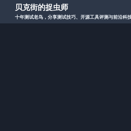
跳
贝克街的捉虫师
到
十年测试老鸟，分享测试技巧、开源工具评测与前沿科
内
容