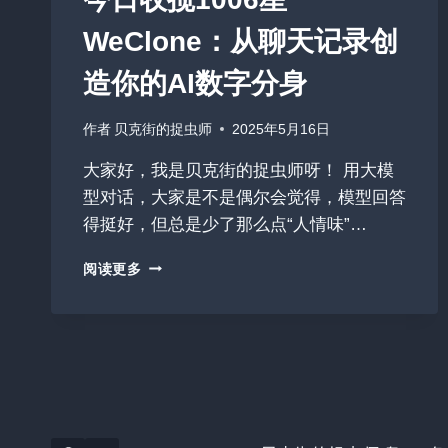
WeClone：从聊天记录创
造你的AI数字分身
作者
贝克街的捉虫师
2025年5月16日
大家好，我是贝克街的捉虫师呀！ 用大模
型对话，大家是不是偶尔会觉得，模型回答
得挺好，但总是少了那么点“人情味”…
今
阅读更多
日
收
揽
1006
星
WECLONE：
从
聊