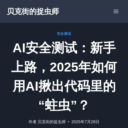
跳
贝克街的捉虫师
到
内
容
安全测试
AI安全测试：新手
上路，2025年如何
用AI揪出代码里的
“蛀虫”？
作者
贝克街的捉虫师
2025年7月28日