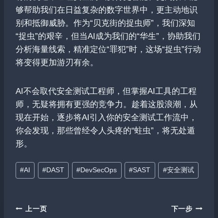
够帮助我们在日益复杂的数字世界中，更主动地识
别和抵御威胁。作为“贝克街的捉虫师”，我们深知
“捉虫”的艰辛，但当AI成为我们的“华生”，协助我们
分析海量线索，精准定位“罪犯”时，这场“捉虫”行动
将变得更加游刃有余。
AI不会取代安全测试工程师，但掌握AI工具的工程
师，无疑将拥有更强的竞争力。趁着这股浪潮，从
现在开始，逐步将AI引入你的安全测试工作流中，
你会发现，那些曾经令人头疼的“蛀虫”，将无处遁
形。
文
#
AI
#
DAST
#
DevSecOps
#
SAST
#
安全测试
章
标
签：
文
上一页
下一步