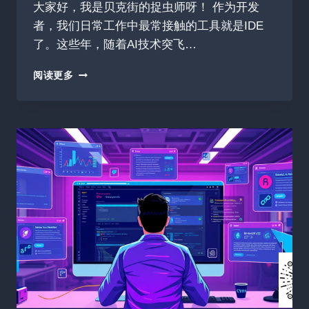
大家好，我是贝克街的捉虫师呀！ 作为开发
者，我们日常工作中最常接触的工具就是IDE
了。这些年，随着AI技术突飞…
狂
阅读更多
揽
347
星
KIRO：
你
的
下
一
代
智
能
AI
辅
助
开
发