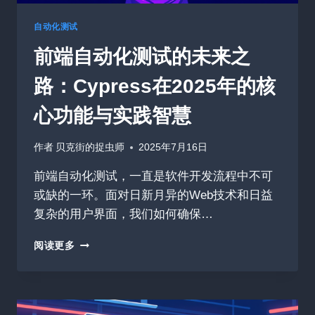
工
作
自动化测试
台，
前端自动化测试的未来之
从
原
路：Cypress在2025年的核
型
到
心功能与实践智慧
生
产
的
作者
贝克街的捉虫师
2025年7月16日
秘
密
前端自动化测试，一直是软件开发流程中不可
武
或缺的一环。面对日新月异的Web技术和日益
器
复杂的用户界面，我们如何确保…
前
阅读更多
端
自
动
化