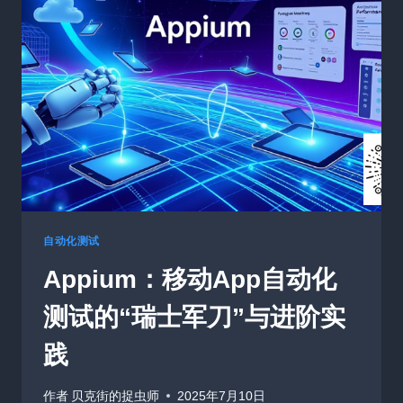
MCP
TOOLBOX：
让
AI
轻
松
与
数
据
库
对
话
自动化测试
Appium：移动App自动化
测试的“瑞士军刀”与进阶实
践
作者
贝克街的捉虫师
2025年7月10日