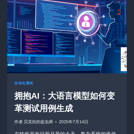
测
试
的
未
来
之
路：
CYPRESS
在
2025
年
的
核
心
自动化测试
功
拥抱AI：大语言模型如何变
能
与
革测试用例生成
实
践
智
作者
贝克街的捉虫师
2025年7月14日
慧