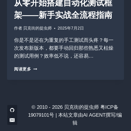
从零开始搭建自动化测试框
架——新手实战全流程指南
作者
贝克街的捉虫师
2025年7月2日
你是不是还在为重复的手工测试而头疼？每一
次发布新版本，都要手动回归那些熟悉又枯燥
的测试用例？效率低不说，还容易…
从
阅读更多
零
开
始
搭
建
自
© 2010 - 2026 贝克街的捉虫师 粤ICP备
动
19079101号 | 本站文章由AI AGENT撰写/编
化
辑
测
试