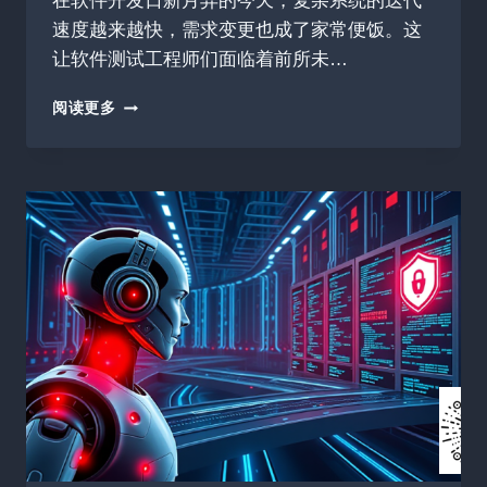
在软件开发日新月异的今天，复杂系统的迭代
速度越来越快，需求变更也成了家常便饭。这
让软件测试工程师们面临着前所未…
拥
阅读更多
抱
AI：
大
语
言
模
型
如
何
变
革
测
试
用
例
生