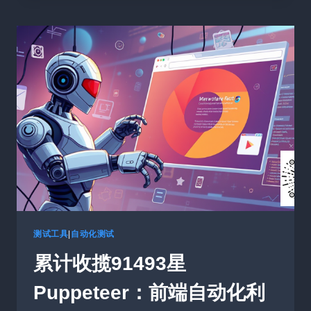
测
试
框
架
SELENIUM
与
APPIUM
最
新
特
性
详
解
及
实
战
测试工具
|
自动化测试
案
累计收揽91493星
例
Puppeteer：前端自动化利