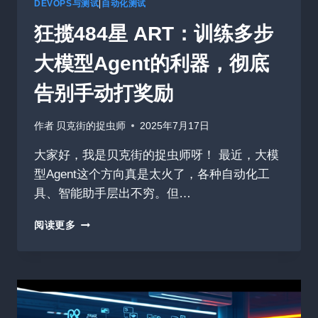
LLAMA.CPP
DEVOPS与测试
|
自动化测试
的
狂揽484星 ART：训练多步
性
能
大模型Agent的利器，彻底
增
强
告别手动打奖励
版
告
诉
作者
贝克街的捉虫师
2025年7月17日
你
答
大家好，我是贝克街的捉虫师呀！ 最近，大模
案！
型Agent这个方向真是太火了，各种自动化工
具、智能助手层出不穷。但…
狂
阅读更多
揽
484
星
ART：
训
练