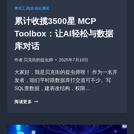
成
测试工具
|
自动化测试
累计收揽3500星 MCP
Toolbox：让AI轻松与数据
库对话
作者
贝克街的捉虫师
2025年7月10日
大家好，我是贝克街的捉虫师呀！ 作为一名开
发者，咱们平时跟数据库打交道可不少。写
SQL查数据，建表改结构，权限…
累
阅读更多
计
收
揽
3500
星