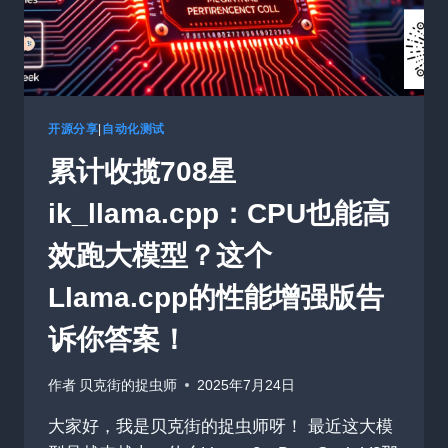
利
器，
浏
览
器
脚
本
开源分享
|
自动化测试
的
累计收揽708星
得
力
ik_llama.cpp：CPU也能高
助
手
效跑大模型？这个
Llama.cpp的性能增强版告
诉你答案！
作者
贝克街的捉虫师
2025年7月24日
大家好，我是贝克街的捉虫师呀！ 最近这大模