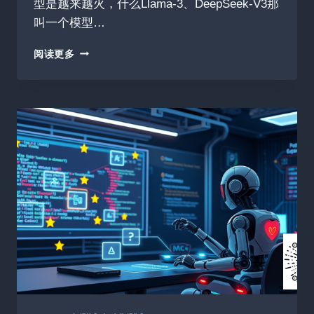
型是越来越火，什么Llama-3、DeepSeek-V3那
叫一个模型…
累
阅读更多
计
收
揽
708
星
IK_LLAMA.CPP：
CPU
也
能
高
效
跑
大
模
型？
这
个