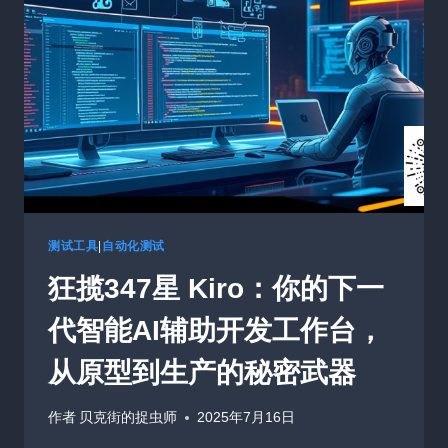
多
步
大
模
型
AGENT
的
利
器，
彻
底
告
测试工具
|
自动化测试
别
狂揽347星 Kiro：你的下一
手
动
代智能AI辅助开发工作台，
打
奖
从原型到生产的秘密武器
励
作者
贝克街的捉虫师
2025年7月16日