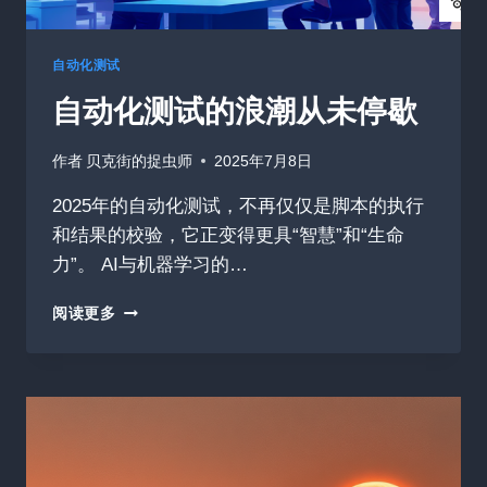
阶
实
践
自动化测试
自动化测试的浪潮从未停歇
作者
贝克街的捉虫师
2025年7月8日
2025年的自动化测试，不再仅仅是脚本的执行
和结果的校验，它正变得更具“智慧”和“生命
力”。 AI与机器学习的…
自
阅读更多
动
化
测
试
的
浪
潮