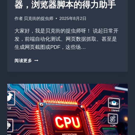
器，浏览器脚本的得力助手
作者
贝克街的捉虫师
2025年8月2日
大家好，我是贝克街的捉虫师呀！ 说起日常开
发，前端自动化测试、网页数据抓取、甚至是
生成网页截图或PDF，这些场…
累
阅读更多
计
收
揽
91493
星
PUPPETEER：
前
端
自
动
化