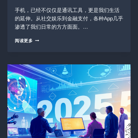
手机，已经不仅仅是通讯工具，更是我们生活
的延伸。从社交娱乐到金融支付，各种App几乎
渗透了我们日常的方方面面。…
APPIUM：
阅读更多
移
动
APP
自
动
化
测
试
的
“瑞
士
军
刀”
与
进