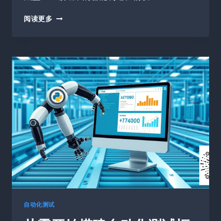
自
阅读更多
动
化
测
试：
揭
秘
工
业
与
金
融
的
“幕
后
英
雄”
自动化测试