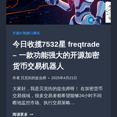
科
学
与
量
子
化
开源分享
|
接口测试
学
今日收揽7532星 freqtrade
研
究
– 一款功能强大的开源加密
货币交易机器人
作者
贝克街的捉虫师
2025年4月21日
大家好，我是贝克街的捉虫师呀！ 在加密货币
交易领域，很多交易者都希望能够24小时不间
断地监控市场、执行交易策略…
今
阅读更多