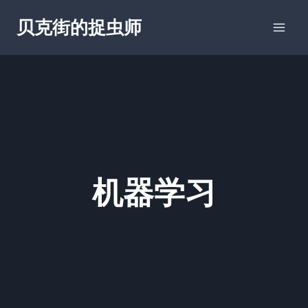
跳
贝克街的捉虫师
到
内
容
机器学习