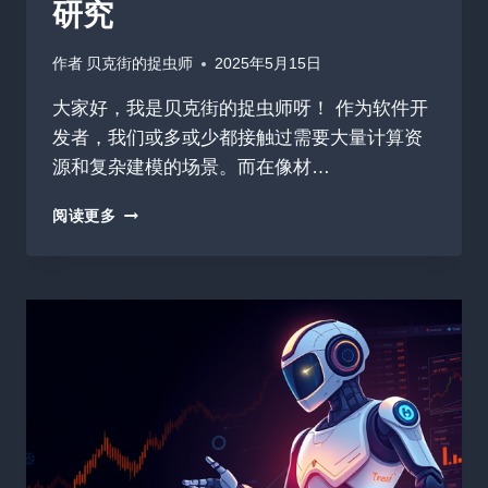
研究
作者
贝克街的捉虫师
2025年5月15日
大家好，我是贝克街的捉虫师呀！ 作为软件开
发者，我们或多或少都接触过需要大量计算资
源和复杂建模的场景。而在像材…
今
阅读更多
日
收
揽
70
星
FAIRCHEM:
用
AI
加
速
材
料