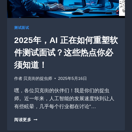
识
证
明
快
上
测试面试
100
2025年，AI 正在如何重塑软
多
倍
件测试面试？这些热点你必
须知道！
作者
贝克街的捉虫师
2025年5月16日
嘿，各位贝克街的伙伴们！我是你们的捉虫
师。近一年来，人工智能的发展速度快到让人
有些眩晕，几乎每个行业都在讨论“…
2025
阅读更多
年，
AI