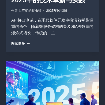
2025年的技术革新与实践
作者
贝克街的捉虫师
2025年9月3日
API接口测试，在现代软件开发中扮演着举足轻
重的角色。随着微服务架构的普及和API数量的
爆炸式增长，传统的、主…
AI
阅读更多
驱
动
的
自
动
化
接
口
测
试：
2025
年