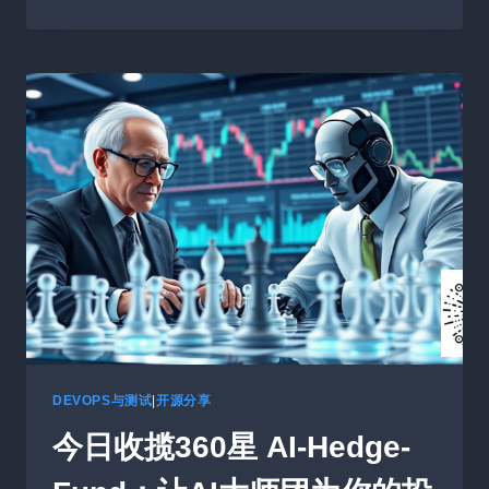
日
收
揽
7532
星
FREQTRADE
–
一
款
功
能
强
大
的
开
源
加
密
DEVOPS与测试
|
开源分享
货
今日收揽360星 AI-Hedge-
币
交
易