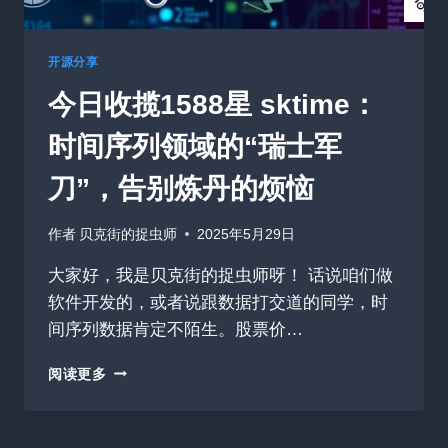
项
目
介
开源分享
绍
今日收揽1588星 sktime：
时间序列领域的“瑞士军
刀”，告别炼丹的烦恼
作者
贝克街的捉虫师
2025年5月29日
大家好，我是贝克街的捉虫师呀！ 话说咱们做
软件开发的，或者说跟数据打交道的同学，时
间序列数据肯定不陌生。股票价…
今
阅读更多
日
收
揽