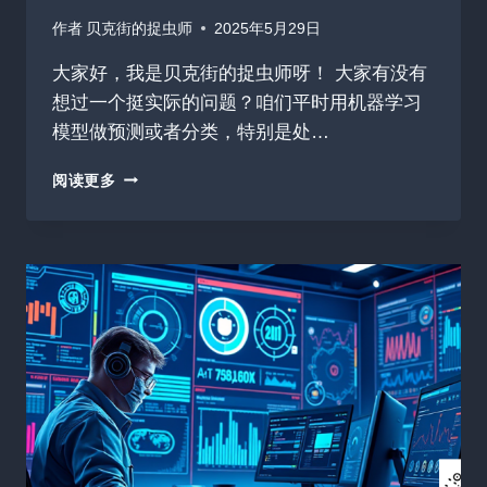
作者
贝克街的捉虫师
2025年5月29日
大家好，我是贝克街的捉虫师呀！ 大家有没有
想过一个挺实际的问题？咱们平时用机器学习
模型做预测或者分类，特别是处…
今
阅读更多
日
收
揽
46
星
DEEPPROVE：
让
AI
推
理
的
零
知