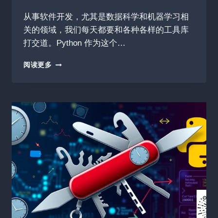
从事软件开发，尤其是数据科学和机器学习相
关的领域，我们每天都要和各种各样的工具库
打交道。Python 作为这个…
推
阅读更多
荐
PYTHON
机
器
学
习
库
精
选
列
表：
BEST-
OF-
ML-
PYTHON