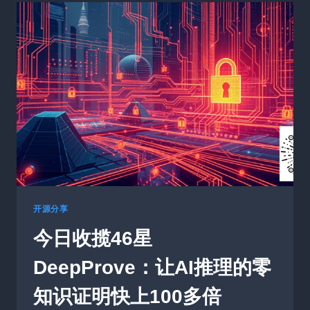
1588
星
SKTIME：
时
间
序
列
领
域
的
“瑞
士
军
刀”，
告
开源分享
别
今日收揽46星
炼
丹
DeepProve：让AI推理的零
的
烦
知识证明快上100多倍
恼