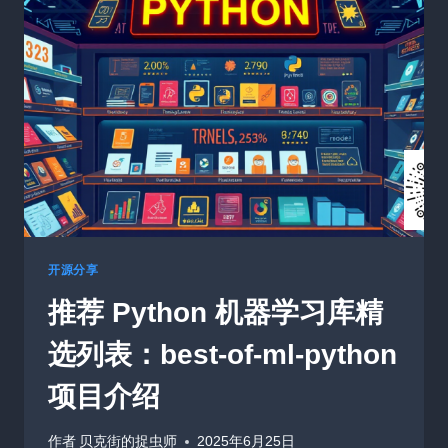
浪
潮
从
未
停
歇
开源分享
推荐 Python 机器学习库精
选列表：best-of-ml-python
项目介绍
作者
贝克街的捉虫师
2025年6月25日