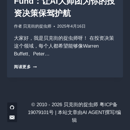
Fund：让AI大师团为你的投
机
资决策保驾护航
器
人
作者
贝克街的捉虫师
2025年4月16日
大家好，我是贝克街的捉虫师呀！ 在投资决策
这个领域，每个人都希望能够像Warren
Buffett、Peter…
今
阅读更多
日
收
揽
360
星
AI-
© 2010 - 2026 贝克街的捉虫师 粤ICP备
HEDGE-
19079101号 | 本站文章由AI AGENT撰写/编
FUND：
辑
让
AI