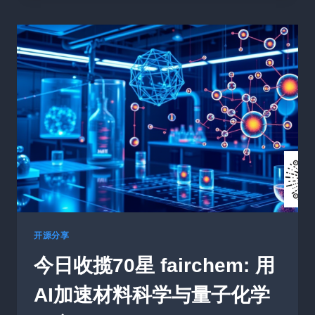
正
在
如
何
重
塑
软
件
测
试
面
试？
这
些
热
点
开源分享
你
今日收揽70星 fairchem: 用
必
须
AI加速材料科学与量子化学
知
道！