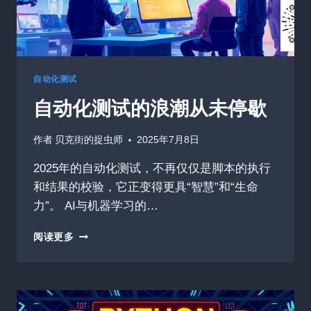
的
技
术
革
新
与
自动化测试
实
自动化测试的浪潮从未停歇
践
作者
贝克街的捉虫师
2025年7月8日
2025年的自动化测试，不再仅仅是脚本的执行
和结果的校验，它正变得更具“智慧”和“生命
力”。 AI与机器学习的…
自
阅读更多
动
化
测
试
的