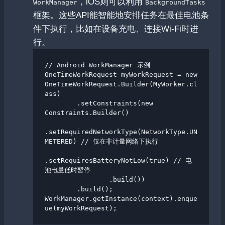
，iOS则可以利用
WorkManager
BackgroundTasks
框架。这些API能智能地安排任务在最佳电池条
件下执行，比如在设备充电、连接Wi-Fi时进
行。
// Android WorkManager 示例

OneTimeWorkRequest myWorkRequest = new 
OneTimeWorkRequest.Builder(MyWorker.cl
ass)

        .setConstraints(new 
Constraints.Builder()

.setRequiredNetworkType(NetworkType.UN
METERED) // 仅在非计量网络下执行

.setRequiresBatteryNotLow(true) // 电
池电量低时暂停

                .build())

        .build();

WorkManager.getInstance(context).enque